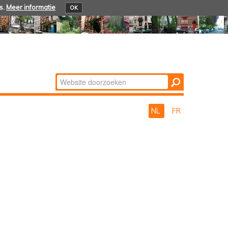
s.
Meer informatie
OK
Zoek
Geavanceerd
zoeken...
NL
FR