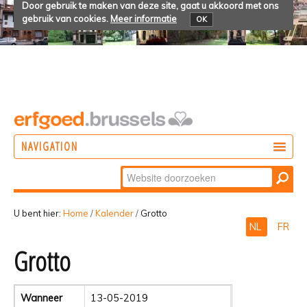
Door gebruik te maken van deze site, gaat u akkoord met ons
gebruik van cookies.
Meer informatie
OK
NAVIGATION
Zoek
DOEN
Geavanceerd
ONTDEKKEN
zoeken...
U bent hier:
Home
/
Kalender
/
Grotto
NL
FR
BELEVEN
Grotto
Wanneer
13-05-2019