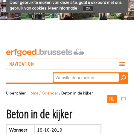
Door gebruik te maken van deze site, gaat u akkoord met ons
gebruik van cookies.
Meer informatie
OK
NAVIGATION
Zoek
DOEN
Geavanceerd
ONTDEKKEN
zoeken...
U bent hier:
Home
/
Kalender
/
Beton in de kijker
NL
FR
BELEVEN
Beton in de kijker
Wanneer
18-10-2019