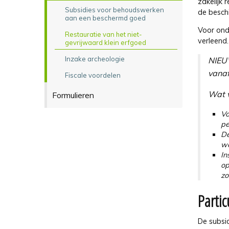
zakelijk
Subsidies voor behoudswerken
de besch
aan een beschermd goed
Voor ond
Restauratie van het niet-
verleend.
gevrijwaard klein erfgoed
Inzake archeologie
NIE
vanaf
Fiscale voordelen
Wat v
Formulieren
Vo
pe
De
we
In
op
zo
Partic
De subsi