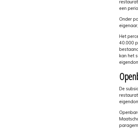
restaura
een peri
Onder pa
eigenaar,
Het perc
40.000 pe
bestaand
kan het 
eigendom
Openb
De subsi
restaura
eigendom
Openbare
Maatscha
paragemee