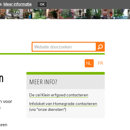
s.
Meer informatie
OK
Zoek
Geavanceerd
zoeken...
NL
FR
n
MEER INFO?
De cel Klein erfgoed contacteren
n voor
Infoloket van Homegrade contacteren
e
(via "onze diensten")
 een