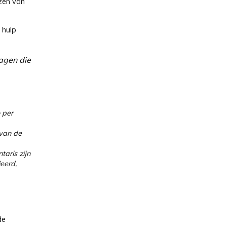
nzen van
 hulp
agen die
 per
 van de
aris zijn
eerd,
de