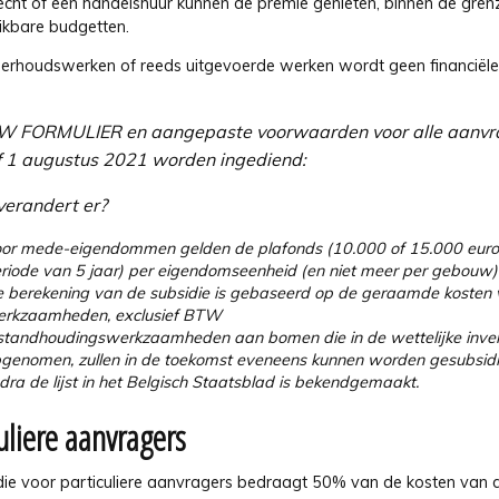
 recht of een handelshuur kunnen de premie genieten, binnen de gre
ikbare budgetten.
erhoudswerken of reeds uitgevoerde werken wordt geen financiële
UW FORM
ULIER
en aangepaste voorwaarden voor alle aanvr
 1 augustus 2021 worden ingediend:
erandert er?
or mede-eigendommen gelden de plafonds (10.000 of 15.000 euro
riode van 5 jaar) per eigendomseenheid (en niet meer per gebouw)
 berekening van de subsidie is gebaseerd op de geraamde kosten
rkzaamheden, exclusief BTW
standhoudingswerkzaamheden aan bomen die in de wettelijke invent
genomen, zullen in de toekomst eveneens kunnen worden gesubsidi
dra de lijst in het Belgisch Staatsblad is bekendgemaakt.
uliere aanvragers
die voor particuliere aanvragers bedraagt 50% van de kosten van 