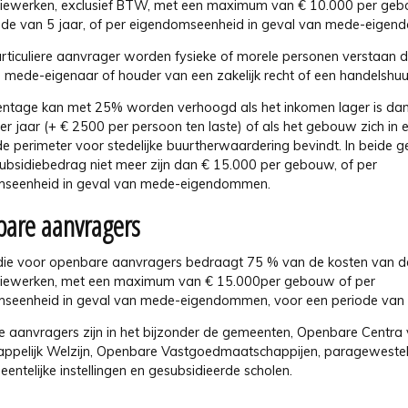
tiewerken, exclusief BTW, met een maximum van € 10.000 per ge
ode van 5 jaar, of per eigendomseenheid in geval van mede-eige
rticuliere aanvrager worden fysieke of morele personen verstaan d
 mede-eigenaar of houder van een zakelijk recht of een handelshuur
entage kan met 25% worden verhoogd als het inkomen lager is da
r jaar (+ € 2500 per persoon ten laste) of als het gebouw zich in 
e perimeter voor stedelijke buurtherwaardering bevindt. In beide g
subsidiebedrag niet meer zijn dan € 15.000 per gebouw, of per
seenheid in geval van mede-eigendommen.
are aanvragers
die voor openbare aanvragers bedraagt 75 % van de kosten van d
tiewerken, met een maximum van € 15.000per gebouw of per
seenheid in geval van mede-eigendommen, voor een periode van 5
 aanvragers zijn in het bijzonder de gemeenten, Openbare Centra
ppelijk Welzijn, Openbare Vastgoedmaatschappijen, paragewesteli
ntelijke instellingen en gesubsidieerde scholen.