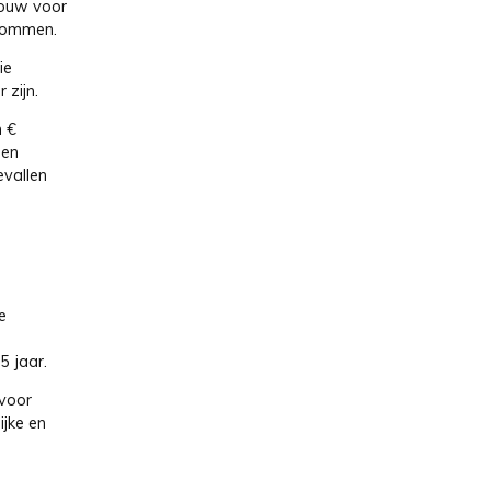
bouw voor
ndommen.
ie
 zijn.
n €
een
evallen
e
 jaar.
 voor
jke en