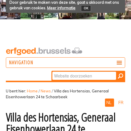
Door gebruik te maken van deze site, gaat u akkoord met ons
gebruik van cookies.
Meer informatie
OK
NAVIGATION
Zoek
DOEN
Geavanceerd
ONTDEKKEN
zoeken...
U bent hier:
Home
/
News
/
Villa des Hortensias, Generaal
Eisenhowerlaan 24 te Schaarbeek
BELEVEN
NL
FR
Villa des Hortensias, Generaal
Eisenhowerlaan 24 te