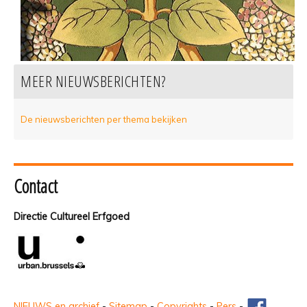
MEER NIEUWSBERICHTEN?
De nieuwsberichten per thema bekijken
Contact
Directie Cultureel Erfgoed
NIEUWS en archief
-
Sitemap
-
Copyrights
-
Pers
-