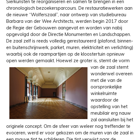
Sierkunsten te reorganiseren en samen te brengen in een
chronologisch bezoekersparcours. De restauratiewerken aan
de nieuwe “Wolferszaal”, naar ontwerp van studiebureau
Barbara van der Wee Architects, werden begin 2017 door
de Regie der Gebouwen aangevat en worden van nabij
opgevolgd door de Directie Monumenten en Landschappen.
De zaal zelf is reeds volledig gerestaureerd (plafond, binnen-
en buitenschrijnwerk, parket, muren, elektriciteit en verlichting)
waarbij ook de raampartijen op de kloostertuin opnieuw
open werden gemaakt.
Hoewel ze groter is, stemt de vorm
van de zaal stemt
wonderwel overeen
met die van de
oorspronkelijke
winkelruimte
waardoor de
opstelling van het
meubilair erg nauw
zal aansluiten bij het
originele concept. Om de sfeer van weleer nog treffender te
evoceren, werd er voor gekozen om de muren van de zaal in
een mauve tint te schilderen. Die tint verwijst naar de