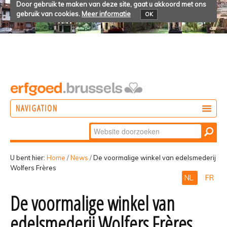
Door gebruik te maken van deze site, gaat u akkoord met ons
gebruik van cookies.
Meer informatie
OK
NAVIGATION
Zoek
DOEN
Geavanceerd
ONTDEKKEN
zoeken...
U bent hier:
Home
/
News
/
De voormalige winkel van edelsmederij
Wolfers Frères
BELEVEN
NL
FR
De voormalige winkel van
edelsmederij Wolfers Frères