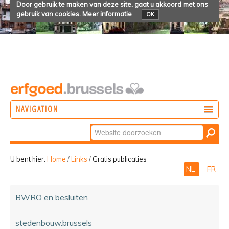
Door gebruik te maken van deze site, gaat u akkoord met ons
gebruik van cookies.
Meer informatie
OK
NAVIGATION
Zoek
DOEN
Geavanceerd
ONTDEKKEN
zoeken...
U bent hier:
Home
/
Links
/
Gratis publicaties
NL
FR
BELEVEN
BWRO en besluiten
stedenbouw.brussels