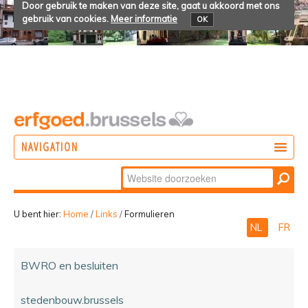
Door gebruik te maken van deze site, gaat u akkoord met ons
gebruik van cookies.
Meer informatie
OK
NAVIGATION
Zoek
DOEN
Geavanceerd
ONTDEKKEN
zoeken...
U bent hier:
Home
/
Links
/
Formulieren
NL
FR
BELEVEN
BWRO en besluiten
stedenbouw.brussels