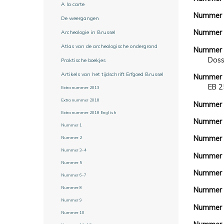
A la carte
Nummer
De weergangen
Nummer
Archeologie in Brussel
Atlas van de archeologische ondergrond
Nummer 
Doss
Praktische boekjes
Artikels van het tijdschrift Erfgoed Brussel
Nummer
EB 2
Extra nummer 2013
Extra nummer 2018
Nummer 
Extra nummer 2018 English
Nummer
Nummer 1
Nummer
Nummer 2
Nummer 3-4
Nummer
Nummer 5
Nummer
Nummer 6-7
Nummer 8
Nummer
Nummer 9
Nummer
Nummer 10