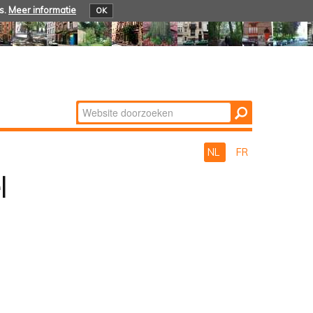
s.
Meer informatie
OK
Zoek
Geavanceerd
zoeken...
NL
FR
l