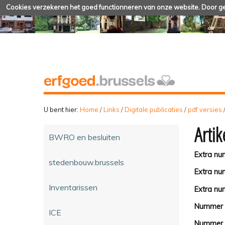
Cookies verzekeren het goed functionneren van onze website. Door geb
U bent hier:
Home
/
Links
/
Digitale publicaties
/
pdf versies
Artik
BWRO en besluiten
Extra n
stedenbouw.brussels
Extra n
Inventarissen
Extra nu
Nummer
ICE
Nummer