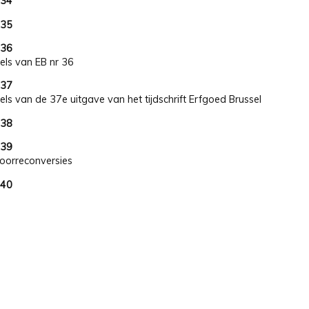
 34
 35
 36
kels van EB nr 36
 37
kels van de 37e uitgave van het tijdschrift Erfgoed Brussel
 38
 39
oorreconversies
 40