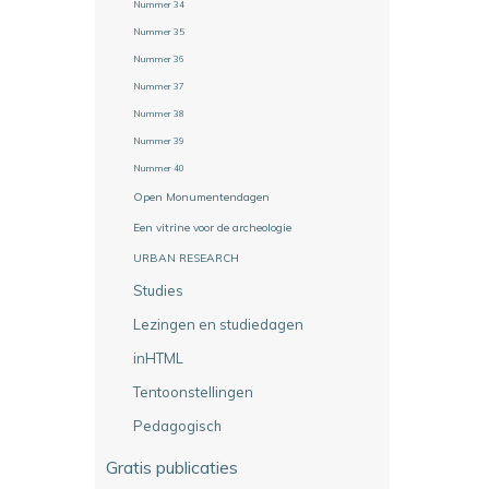
Nummer 34
Nummer 35
Nummer 36
Nummer 37
Nummer 38
Nummer 39
Nummer 40
Open Monumentendagen
Een vitrine voor de archeologie
URBAN RESEARCH
Studies
Lezingen en studiedagen
inHTML
Tentoonstellingen
Pedagogisch
Gratis publicaties