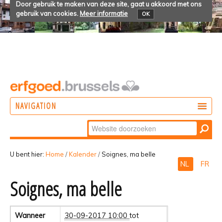
Door gebruik te maken van deze site, gaat u akkoord met ons
gebruik van cookies.
Meer informatie
OK
NAVIGATION
Zoek
DOEN
Geavanceerd
ONTDEKKEN
zoeken...
U bent hier:
Home
/
Kalender
/
Soignes, ma belle
NL
FR
BELEVEN
Soignes, ma belle
Wanneer
30-09-2017 10:00
tot