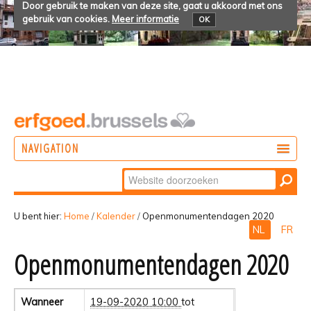
Door gebruik te maken van deze site, gaat u akkoord met ons
gebruik van cookies.
Meer informatie
OK
NAVIGATION
Zoek
DOEN
Geavanceerd
ONTDEKKEN
zoeken...
U bent hier:
Home
/
Kalender
/
Openmonumentendagen 2020
NL
FR
BELEVEN
Openmonumentendagen 2020
Wanneer
19-09-2020 10:00
tot