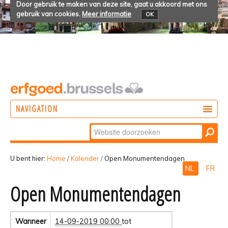
Door gebruik te maken van deze site, gaat u akkoord met ons
gebruik van cookies.
Meer informatie
OK
NAVIGATION
Zoek
DOEN
Geavanceerd
ONTDEKKEN
zoeken...
U bent hier:
Home
/
Kalender
/
Open Monumentendagen
NL
FR
BELEVEN
Open Monumentendagen
Wanneer
14-09-2019 00:00
tot