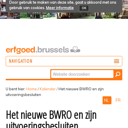
Door gebruik te maken van deze site, gaat u akkoord met ons
gebruik van cookies.
Meer informatie
OK
NAVIGATION
Zoek
DOEN
Geavanceerd
ONTDEKKEN
zoeken...
U bent hier:
Home
/
Kalender
/
Het nieuwe BWRO en zijn
uitvoeringsbesluiten
BELEVEN
NL
FR
Het nieuwe BWRO en zijn
uitvoeringsbesluiten