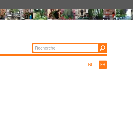
Chercher par
Recherche
avancée…
NL
FR