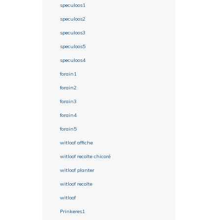
speculoos1
speculoos2
speculoos3
speculoos5
speculoos4
forain1
forain2
forain3
forain4
forain5
witloof affiche
witloof recolte chicoré
witloof planter
witloof recolte
witloof
Prinkeres1