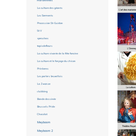
marionnettes
La culture des géants
Les Serments
Procession St-Guidon
St V
speculoos
tapisdefleurs
La culture vivante de la fête foraine
La culture et le forçage du chicon
Prinkeres
Les parlers bruxellois
La Zwanze
clubbing
Bande dessinée
Brussels Pride
Chocolat
Meyboom
Meyboom 2