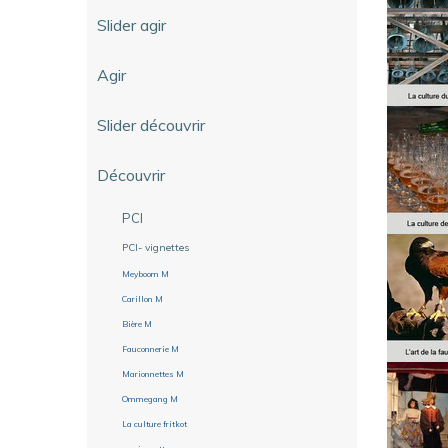
Slider agir
Agir
Slider découvrir
Découvrir
PCI
PCI- vignettes
Meyboom M
Carillon M
Bière M
Fauconnerie M
Marionnettes M
Ommegang M
La culture fritkot