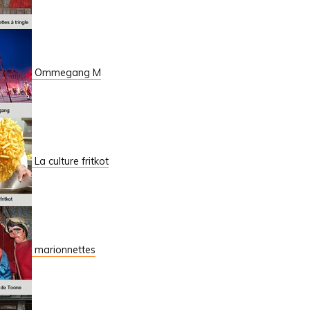
Ommegang M
La culture fritkot
marionnettes