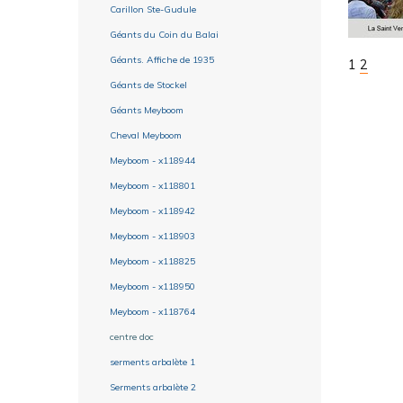
Carillon Ste-Gudule
Géants du Coin du Balai
Géants. Affiche de 1935
1
2
Géants de Stockel
Géants Meyboom
Cheval Meyboom
Meyboom - x118944
Meyboom - x118801
Meyboom - x118942
Meyboom - x118903
Meyboom - x118825
Meyboom - x118950
Meyboom - x118764
centre doc
serments arbalète 1
Serments arbalète 2