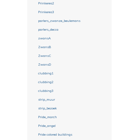
Prinkeres2
Prinkeres3
parlers_zwanze_beulemans
parlers_decca
zwansA
ZwansB
ZwansC
ZwansD
clubbing1
clubbing2
clubbing3
strip_muur
strip_bezoek
Pride_march
Pride_angel
Pride colored buildings