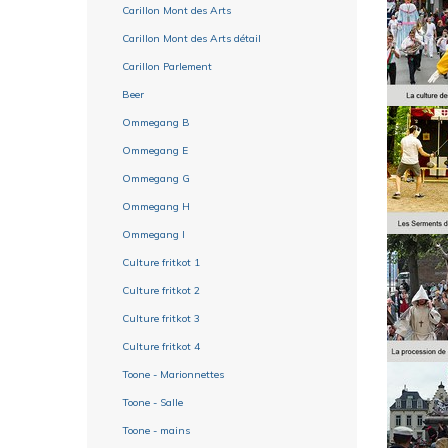
Carillon Mont des Arts
Carillon Mont des Arts détail
Carillon Parlement
Beer
Ommegang B
Ommegang E
Ommegang G
Ommegang H
Ommegang I
Culture fritkot 1
Culture fritkot 2
Culture fritkot 3
Culture fritkot 4
Toone - Marionnettes
Toone - Salle
Toone - mains