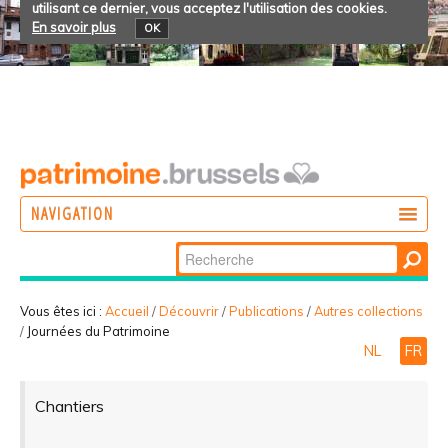
utilisant ce dernier, vous acceptez l'utilisation des cookies.
En savoir plus
OK
NAVIGATION
Chercher par
AGIR
Recherche
DÉCOUVRIR
avancée…
Vous êtes ici :
Accueil
/
Découvrir
/
Publications
/
Autres collections
/
Journées du Patrimoine
PARTICIPER
NL
FR
Chantiers