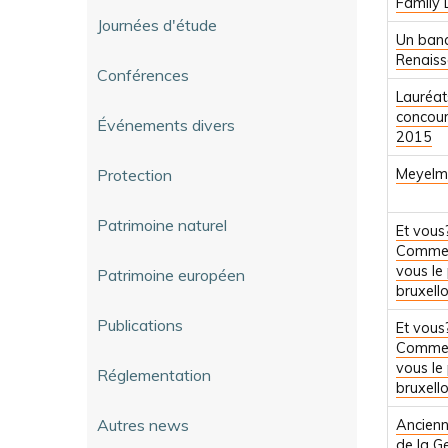
Family
Journées d'étude
Un banq
Renais
Conférences
Lauréat
concour
Événements divers
2015
Protection
Meyelm
Patrimoine naturel
Et vous
Commen
vous le
Patrimoine européen
bruxello
Publications
Et vous
Commen
vous le
Réglementation
bruxello
Autres news
Ancienn
de la G