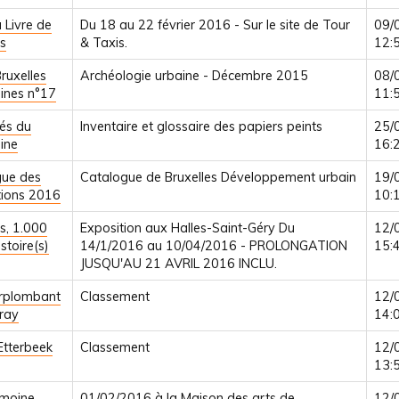
 Livre de
Du 18 au 22 février 2016 - Sur le site de Tour
09/
es
& Taxis.
12:
ruxelles
Archéologie urbaine - Décembre 2015
08/
ines n°17
11:
tés du
Inventaire et glossaire des papiers peints
25/
ine
16:
gue des
Catalogue de Bruxelles Développement urbain
19/
tions 2016
10:
es, 1.000
Exposition aux Halles-Saint-Géry Du
12/
stoire(s)
14/1/2016 au 10/04/2016 - PROLONGATION
15:
JUSQU'AU 21 AVRIL 2016 INCLU.
urplombant
Classement
12/
Gray
14:
Etterbeek
Classement
12/
13:
imoine
01/02/2016 à la Maison des arts de
12/