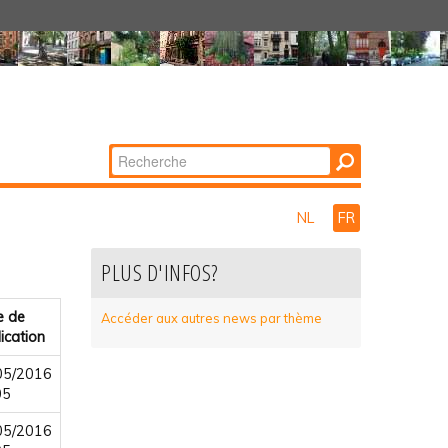
Chercher par
Recherche
avancée…
NL
FR
PLUS D'INFOS?
e de
Accéder aux autres news par thème
ication
05/2016
05
05/2016