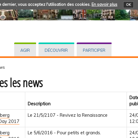
 dernier, vous acceptez l'utilisation des cookies.
En savoir plus
OK
AGIR
DÉCOUVRIR
PARTICIPER
ews
es les news
Dat
Description
publ
berg
Le 21/5/2107 - Revivez la Renaissance
24/
 Day 2017
12:
berg
Le 5/6/2016 - Pour petits et grands.
24/