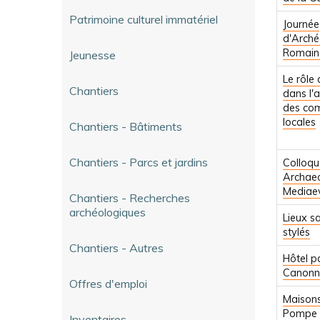
Patrimoine culturel immatériel
Journée
d'Arché
Romain
Jeunesse
Le rôle 
Chantiers
dans l'
des co
locales
Chantiers - Bâtiments
Chantiers - Parcs et jardins
Colloqu
Archae
Mediaev
Chantiers - Recherches
archéologiques
Lieux s
stylés
Chantiers - Autres
Hôtel pa
Canonn
Offres d'emploi
Maison
Pompe
Inventaires