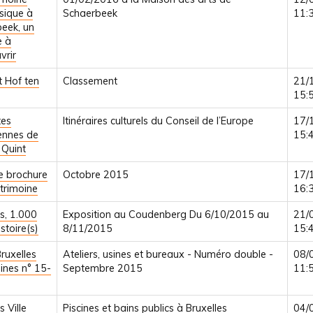
sique à
Schaerbeek
11:
eek, un
e à
vrir
 Hof ten
Classement
21/
15:
tes
Itinéraires culturels du Conseil de l’Europe
17/
ennes de
15:
 Quint
e brochure
Octobre 2015
17/
atrimoine
16:
es, 1.000
Exposition au Coudenberg Du 6/10/2015 au
21/
stoire(s)
8/11/2015
15:
ruxelles
Ateliers, usines et bureaux - Numéro double -
08/
ines n° 15-
Septembre 2015
11:
s Ville
Piscines et bains publics à Bruxelles
04/