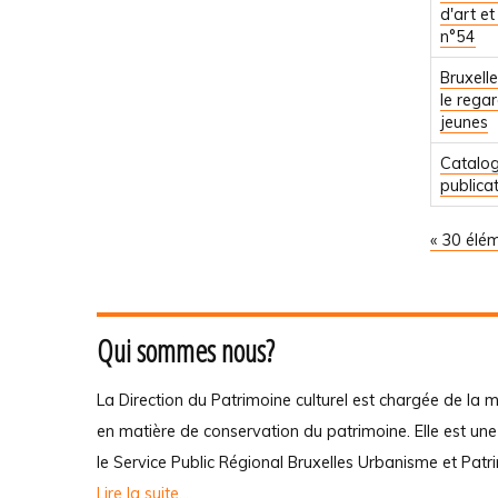
d'art et
n°54
Bruxelle
le rega
jeunes
Catalo
publica
« 30 élé
Qui sommes nous?
La Direction du Patrimoine culturel est chargée de la m
en matière de conservation du patrimoine. Elle est un
le Service Public Régional Bruxelles Urbanisme et Patr
Lire la suite...