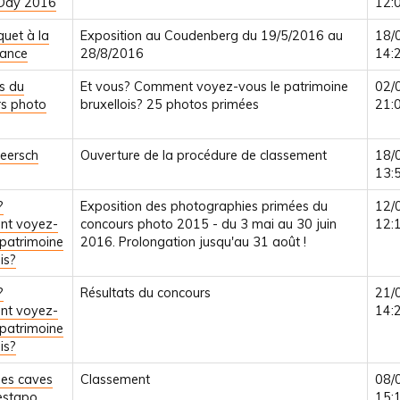
 Day 2016
12:
uet à la
Exposition au Coudenberg du 19/5/2016 au
18/
sance
28/8/2016
14:
s du
Et vous? Comment voyez-vous le patrimoine
02/
s photo
bruxellois? 25 photos primées
21:
eersch
Ouverture de la procédure de classement
18/
13:
?
Exposition des photographies primées du
12/
t voyez-
concours photo 2015 - du 3 mai au 30 juin
12:
 patrimoine
2016. Prolongation jusqu'au 31 août !
is?
?
Résultats du concours
21/
t voyez-
14:
 patrimoine
is?
es caves
Classement
08/
estapo
15: