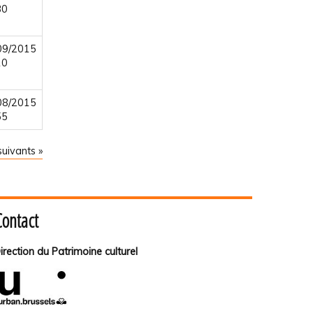
30
09/2015
10
08/2015
55
uivants »
Contact
irection du Patrimoine culturel