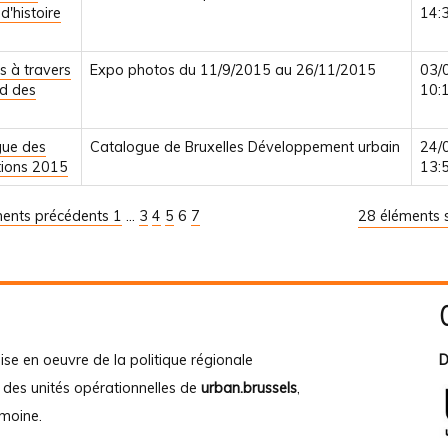
 d'histoire
14:
s à travers
Expo photos du 11/9/2015 au 26/11/2015
03/
rd des
10:
gue des
Catalogue de Bruxelles Développement urbain
24/
tions 2015
13:
ments précédents
1
...
3
4
5
6
7
28 éléments s
ise en oeuvre de la politique régionale
D
e des unités opérationnelles de
urban.brussels
,
imoine
.