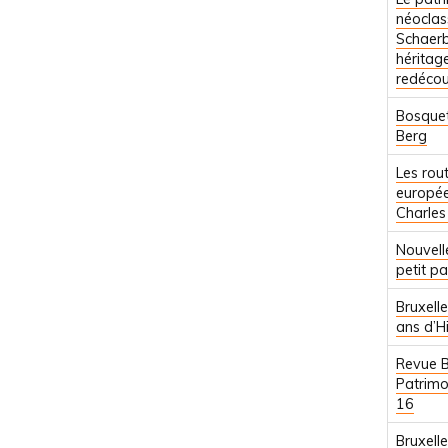
néoclas
Schaerb
héritag
redécou
Bosquet
Berg
Les rou
europé
Charles
Nouvell
petit p
Bruxell
ans d’Hi
Revue B
Patrimo
16
Bruxelle