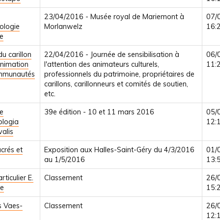
23/04/2016 - Musée royal de Mariemont à
07/
ologie
Morlanwelz
16:
e
du carillon
22/04/2016 - Journée de sensibilisation à
06/
animation
l'attention des animateurs culturels,
11:
mmunautés
professionnels du patrimoine, propriétaires de
carillons, carillonneurs et comités de soutien,
etc.
e
39e édition - 10 et 11 mars 2016
05/
ologia
12:
alis
acrés et
Exposition aux Halles-Saint-Géry du 4/3/2016
01/
au 1/5/2016
13:
rticulier E.
Classement
26/
e
15:
s Vaes-
Classement
26/
12: