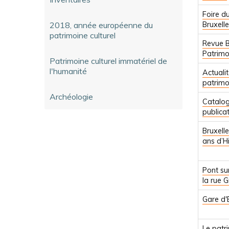
Foire du
2018, année européenne du
Bruxell
patrimoine culturel
Revue B
Patrimo
Patrimoine culturel immatériel de
l'humanité
Actuali
patrimo
Archéologie
Catalo
publica
Bruxell
ans d’Hi
Pont s
la rue 
Gare d'
Le patr