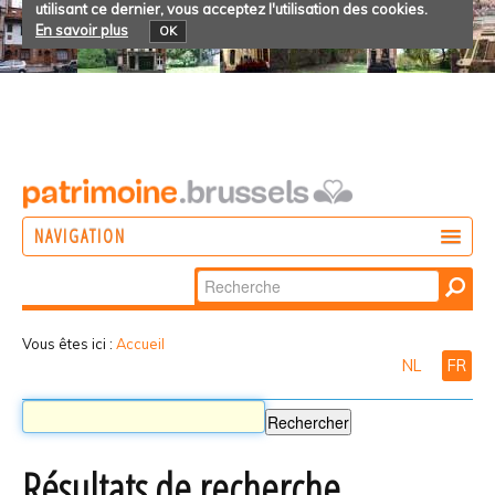
utilisant ce dernier, vous acceptez l'utilisation des cookies.
En savoir plus
OK
NAVIGATION
Chercher par
AGIR
Recherche
DÉCOUVRIR
avancée…
Vous êtes ici :
Accueil
NL
FR
PARTICIPER
Résultats de recherche