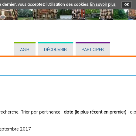
 dernier, vous acceptez l'utilisation des cookies.
En savoir plus
OK
AGIR
DÉCOUVRIR
PARTICIPER
recherche.
Trier par
pertinence
·
date (le plus récent en premier)
·
al
 septembre 2017