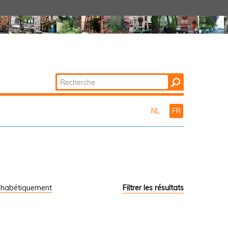
Chercher par
Recherche
avancée…
NL
FR
phabétiquement
Filtrer les résultats