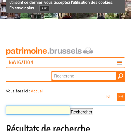
utilisant ce dernier, vous acceptez l'utilisation des cookies.
En savoir plus
OK
NAVIGATION
Chercher par
AGIR
Recherche
DÉCOUVRIR
avancée…
Vous êtes ici :
Accueil
NL
FR
PARTICIPER
Résultats de recherche