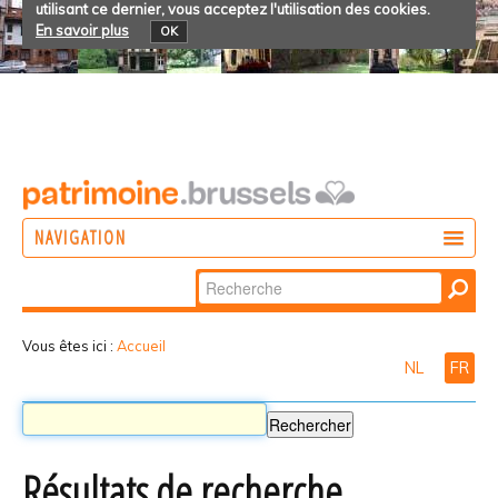
utilisant ce dernier, vous acceptez l'utilisation des cookies.
En savoir plus
OK
NAVIGATION
Chercher par
AGIR
Recherche
DÉCOUVRIR
avancée…
Vous êtes ici :
Accueil
NL
FR
PARTICIPER
Résultats de recherche