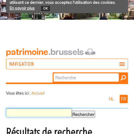
utilisant ce dernier, vous acceptez l'utilisation des cookies.
En savoir plus
OK
NAVIGATION
Chercher par
AGIR
Recherche
DÉCOUVRIR
avancée…
Vous êtes ici :
Accueil
NL
FR
PARTICIPER
Résultats de recherche