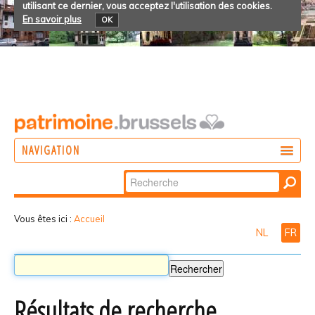
utilisant ce dernier, vous acceptez l'utilisation des cookies.
En savoir plus
OK
NAVIGATION
Chercher par
AGIR
Recherche
DÉCOUVRIR
avancée…
Vous êtes ici :
Accueil
NL
FR
PARTICIPER
Résultats de recherche