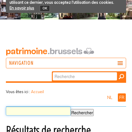
utilisant ce dernier, vous acceptez l'utilisation des cookies.
En savoir plus
OK
NAVIGATION
Chercher par
AGIR
Recherche
DÉCOUVRIR
avancée…
Vous êtes ici :
Accueil
NL
FR
PARTICIPER
Résultats de recherche