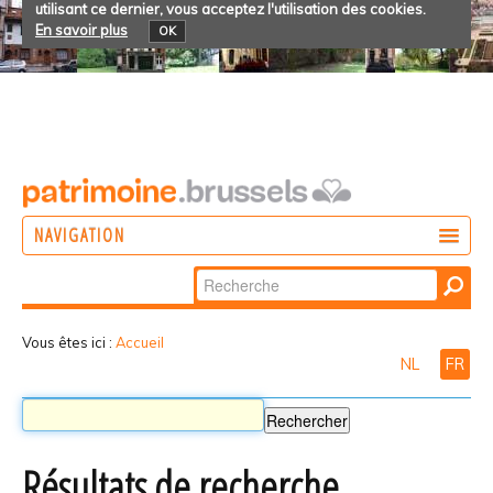
utilisant ce dernier, vous acceptez l'utilisation des cookies.
En savoir plus
OK
NAVIGATION
Chercher par
AGIR
Recherche
DÉCOUVRIR
avancée…
Vous êtes ici :
Accueil
NL
FR
PARTICIPER
Résultats de recherche