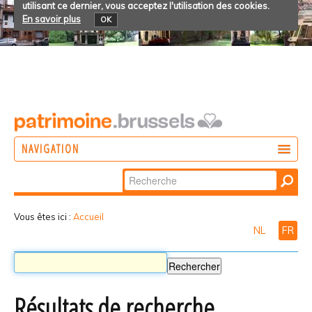
utilisant ce dernier, vous acceptez l'utilisation des cookies.
En savoir plus
OK
NAVIGATION
Chercher par
AGIR
Recherche
DÉCOUVRIR
avancée…
Vous êtes ici :
Accueil
NL
FR
PARTICIPER
Résultats de recherche