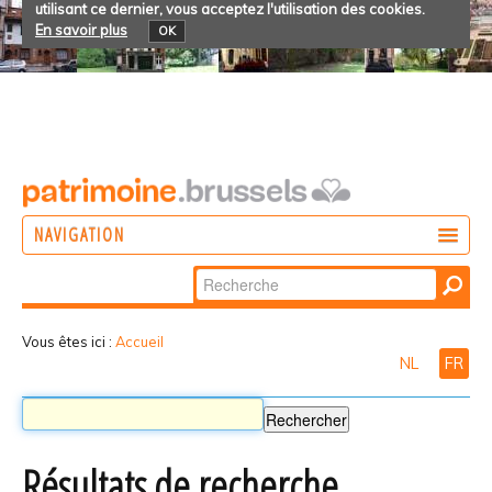
utilisant ce dernier, vous acceptez l'utilisation des cookies.
En savoir plus
OK
NAVIGATION
Chercher par
AGIR
Recherche
DÉCOUVRIR
avancée…
Vous êtes ici :
Accueil
NL
FR
PARTICIPER
Résultats de recherche