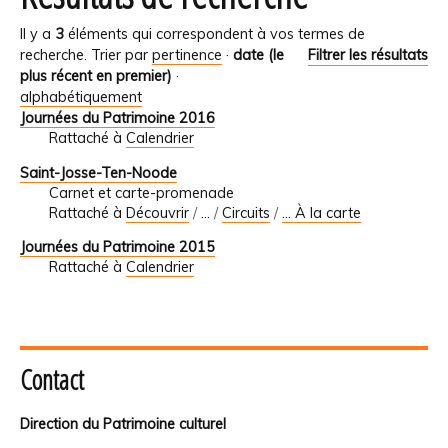
Il y a
3
éléments qui correspondent à vos termes de
recherche.
Trier par
pertinence
·
date (le
Filtrer les résultats
plus récent en premier)
·
alphabétiquement
Journées du Patrimoine 2016
Rattaché à
Calendrier
Saint-Josse-Ten-Noode
Carnet et carte-promenade
Rattaché à
Découvrir
/
…
/
Circuits
/
... À la carte
Journées du Patrimoine 2015
Rattaché à
Calendrier
Contact
Direction du Patrimoine culturel