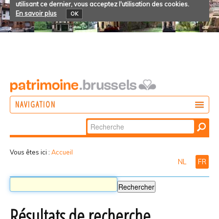
utilisant ce dernier, vous acceptez l'utilisation des cookies.
En savoir plus
OK
NAVIGATION
Chercher par
AGIR
Recherche
DÉCOUVRIR
avancée…
Vous êtes ici :
Accueil
NL
FR
PARTICIPER
Résultats de recherche