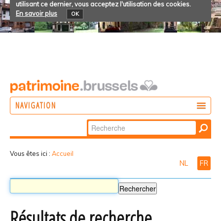
utilisant ce dernier, vous acceptez l'utilisation des cookies.
En savoir plus
OK
NAVIGATION
Chercher par
AGIR
Recherche
DÉCOUVRIR
avancée…
Vous êtes ici :
Accueil
NL
FR
PARTICIPER
Résultats de recherche