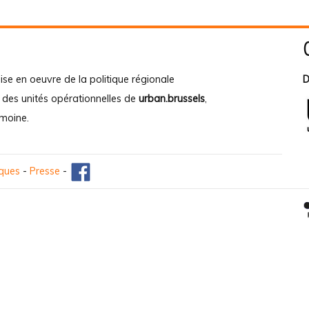
ise en oeuvre de la politique régionale
D
e des unités opérationnelles de
urban.brussels
,
imoine
.
iques
-
Presse
-