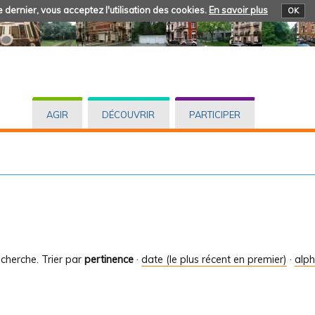
 dernier, vous acceptez l'utilisation des cookies.
En savoir plus
OK
AGIR
DÉCOUVRIR
PARTICIPER
cherche.
Trier par
pertinence
·
date (le plus récent en premier)
·
alp