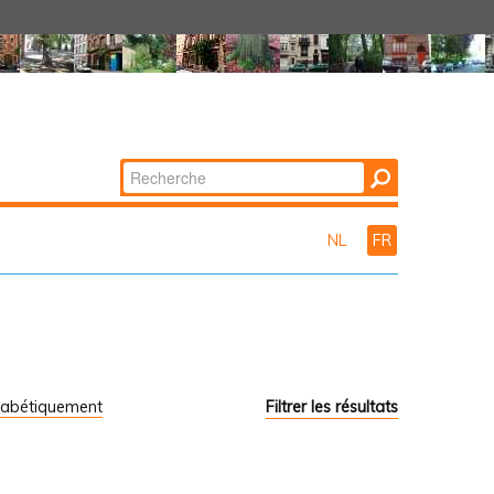
Chercher par
Recherche
avancée…
NL
FR
habétiquement
Filtrer les résultats