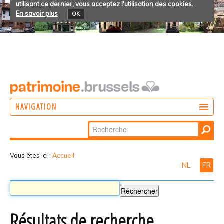
utilisant ce dernier, vous acceptez l'utilisation des cookies.
En savoir plus
OK
NAVIGATION
Chercher par
AGIR
Recherche
DÉCOUVRIR
avancée…
Vous êtes ici :
Accueil
NL
FR
PARTICIPER
Résultats de recherche