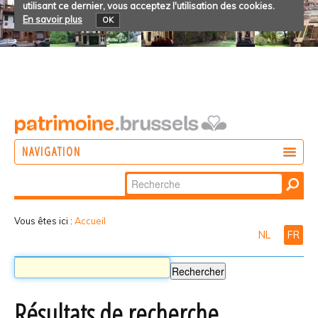
utilisant ce dernier, vous acceptez l'utilisation des cookies.
En savoir plus
OK
NAVIGATION
Chercher par
AGIR
Recherche
DÉCOUVRIR
avancée…
Vous êtes ici :
Accueil
NL
FR
PARTICIPER
Résultats de recherche