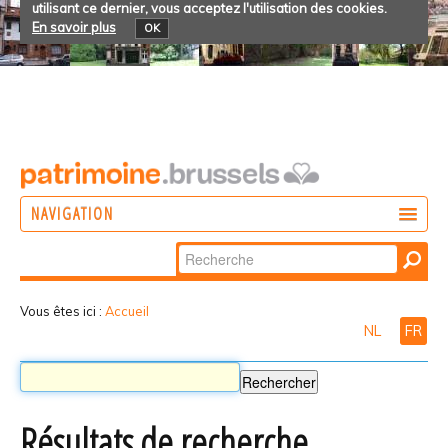
utilisant ce dernier, vous acceptez l'utilisation des cookies.
En savoir plus
OK
NAVIGATION
Chercher par
AGIR
Recherche
DÉCOUVRIR
avancée…
Vous êtes ici :
Accueil
NL
FR
PARTICIPER
Résultats de recherche