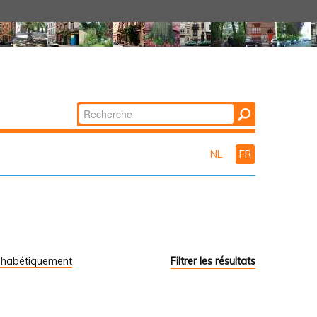
Chercher par
Recherche
avancée…
NL
FR
phabétiquement
Filtrer les résultats