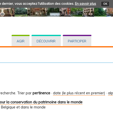
 dernier, vous acceptez l'utilisation des cookies.
En savoir plus
OK
AGIR
DÉCOUVRIR
PARTICIPER
recherche.
Trier par
pertinence
·
date (le plus récent en premier)
·
al
pour la conservation du patrimoine dans le monde
n Belgique et dans le monde