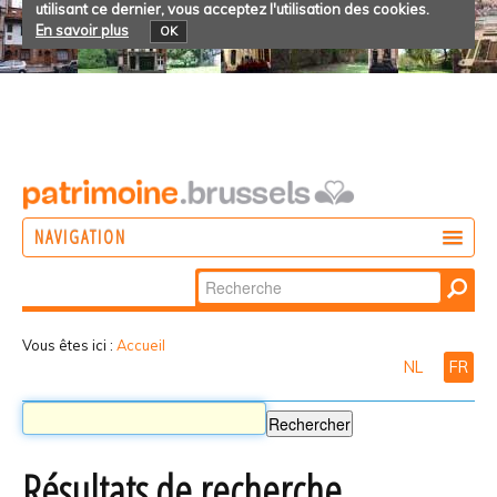
utilisant ce dernier, vous acceptez l'utilisation des cookies.
En savoir plus
OK
NAVIGATION
Chercher par
AGIR
Recherche
DÉCOUVRIR
avancée…
Vous êtes ici :
Accueil
NL
FR
PARTICIPER
Résultats de recherche