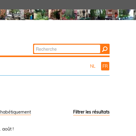
Chercher par
Recherche
avancée…
NL
FR
phabétiquement
Filtrer les résultats
 août !