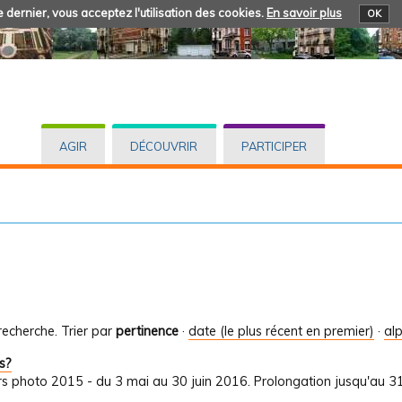
 dernier, vous acceptez l'utilisation des cookies.
En savoir plus
OK
AGIR
DÉCOUVRIR
PARTICIPER
recherche.
Trier par
pertinence
·
date (le plus récent en premier)
·
al
s?
s photo 2015 - du 3 mai au 30 juin 2016. Prolongation jusqu'au 31