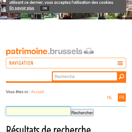
utilisant ce dernier, vous acceptez l'utilisation des cookies.
En savoir plus
OK
NAVIGATION
Chercher par
AGIR
Recherche
DÉCOUVRIR
avancée…
Vous êtes ici :
Accueil
NL
FR
PARTICIPER
Résultats de recherche