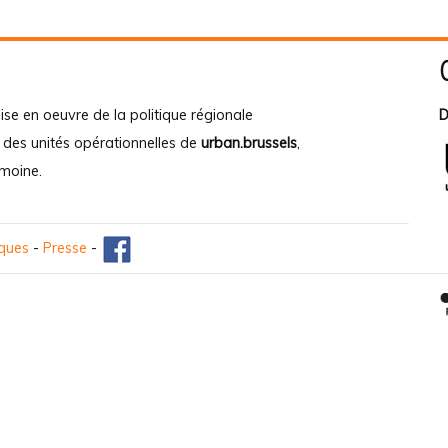
ise en oeuvre de la politique régionale
D
e des unités opérationnelles de
urban.brussels
,
imoine
.
iques
-
Presse
-