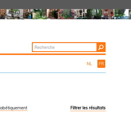
Chercher par
Recherche
avancée…
NL
FR
habétiquement
Filtrer les résultats