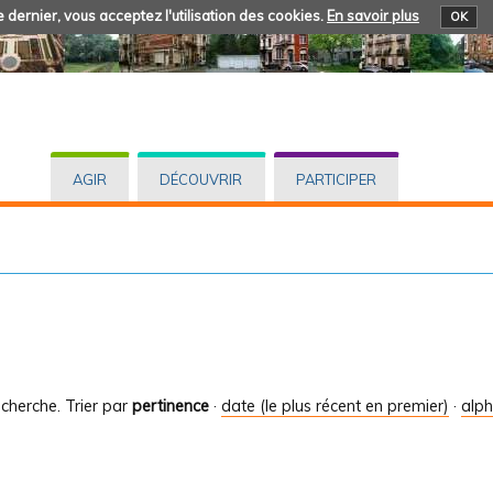
 dernier, vous acceptez l'utilisation des cookies.
En savoir plus
OK
AGIR
DÉCOUVRIR
PARTICIPER
cherche.
Trier par
pertinence
·
date (le plus récent en premier)
·
alp