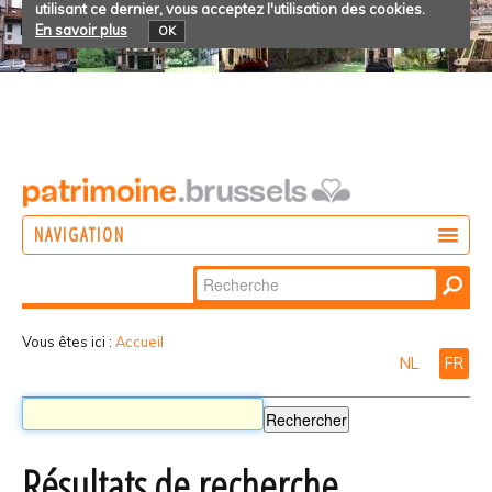
utilisant ce dernier, vous acceptez l'utilisation des cookies.
En savoir plus
OK
NAVIGATION
Chercher par
AGIR
Recherche
DÉCOUVRIR
avancée…
Vous êtes ici :
Accueil
NL
FR
PARTICIPER
Résultats de recherche