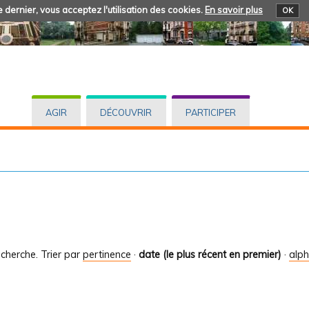
 dernier, vous acceptez l'utilisation des cookies.
En savoir plus
OK
AGIR
DÉCOUVRIR
PARTICIPER
cherche.
Trier par
pertinence
·
date (le plus récent en premier)
·
alp