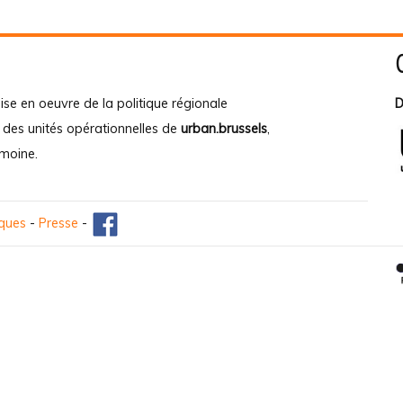
ise en oeuvre de la politique régionale
D
e des unités opérationnelles de
urban.brussels
,
imoine
.
iques
-
Presse
-