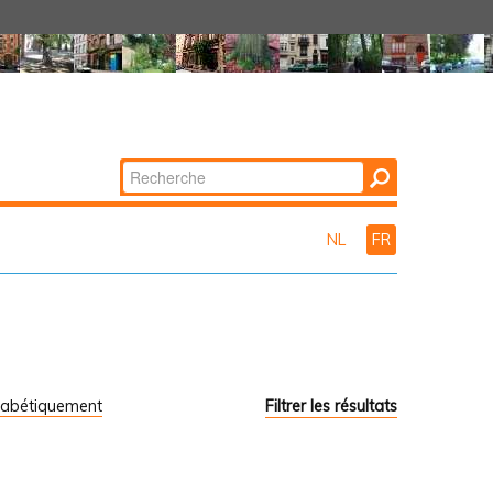
Chercher par
Recherche
avancée…
NL
FR
habétiquement
Filtrer les résultats