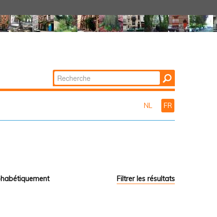
Chercher par
Recherche
avancée…
NL
FR
phabétiquement
Filtrer les résultats