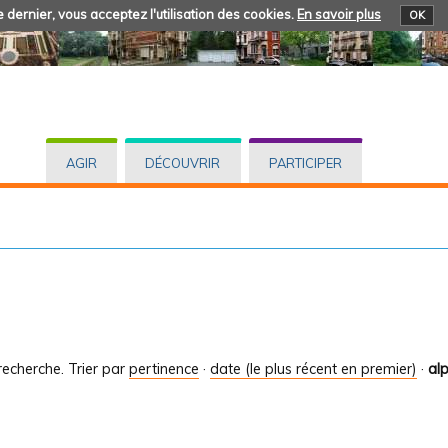
 dernier, vous acceptez l'utilisation des cookies.
En savoir plus
OK
AGIR
DÉCOUVRIR
PARTICIPER
recherche.
Trier par
pertinence
·
date (le plus récent en premier)
·
al