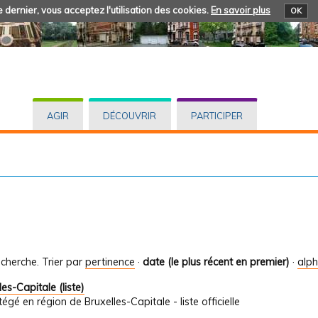
 dernier, vous acceptez l'utilisation des cookies.
En savoir plus
OK
AGIR
DÉCOUVRIR
PARTICIPER
cherche.
Trier par
pertinence
·
date (le plus récent en premier)
·
alp
s-Capitale (liste)
égé en région de Bruxelles-Capitale - liste officielle