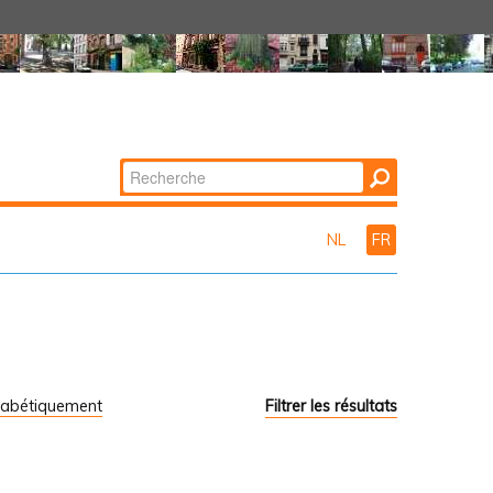
Chercher par
Recherche
avancée…
NL
FR
habétiquement
Filtrer les résultats