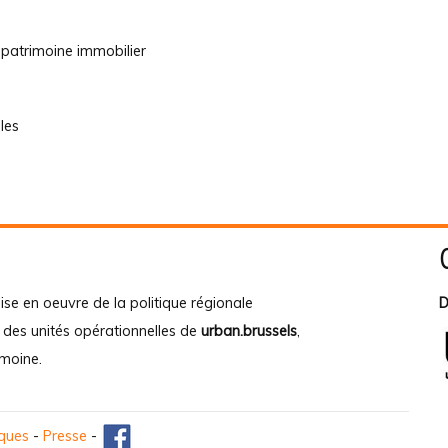
 patrimoine immobilier
les
ise en oeuvre de la politique régionale
D
e des unités opérationnelles de
urban.brussels
,
imoine
.
iques
-
Presse
-