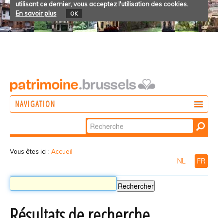
utilisant ce dernier, vous acceptez l'utilisation des cookies.
En savoir plus
OK
NAVIGATION
Chercher par
AGIR
Recherche
DÉCOUVRIR
avancée…
Vous êtes ici :
Accueil
NL
FR
PARTICIPER
Résultats de recherche