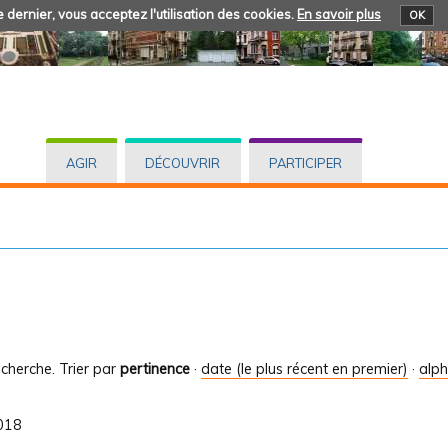
 dernier, vous acceptez l'utilisation des cookies.
En savoir plus
OK
AGIR
DÉCOUVRIR
PARTICIPER
cherche.
Trier par
pertinence
·
date (le plus récent en premier)
·
alp
2018