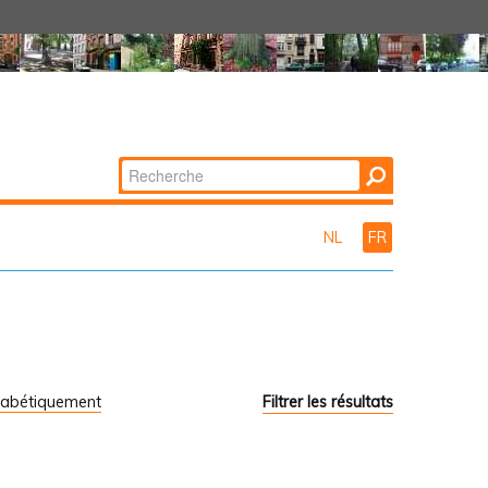
Chercher par
Recherche
avancée…
NL
FR
habétiquement
Filtrer les résultats