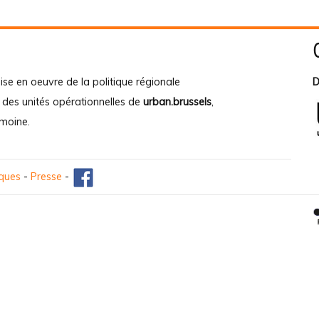
ise en oeuvre de la politique régionale
D
e des unités opérationnelles de
urban.brussels
,
imoine
.
iques
-
Presse
-