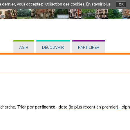
 dernier, vous acceptez l'utilisation des cookies.
En savoir plus
OK
AGIR
DÉCOUVRIR
PARTICIPER
cherche.
Trier par
pertinence
·
date (le plus récent en premier)
·
alp