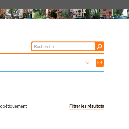
Chercher par
Recherche
avancée…
NL
FR
habétiquement
Filtrer les résultats