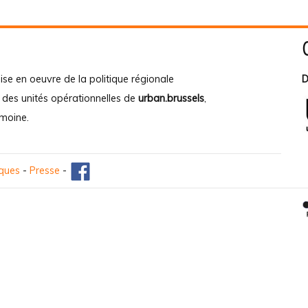
ise en oeuvre de la politique régionale
D
e des unités opérationnelles de
urban.brussels
,
imoine
.
iques
-
Presse
-