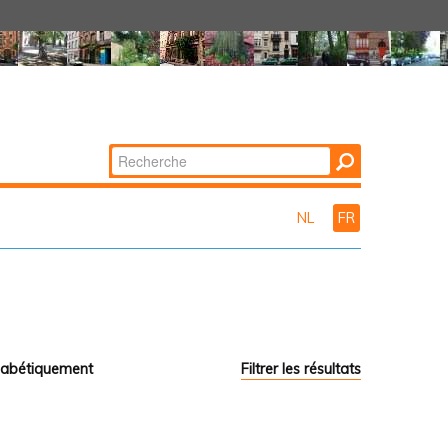
Chercher par
Recherche
avancée…
NL
FR
habétiquement
Filtrer les résultats