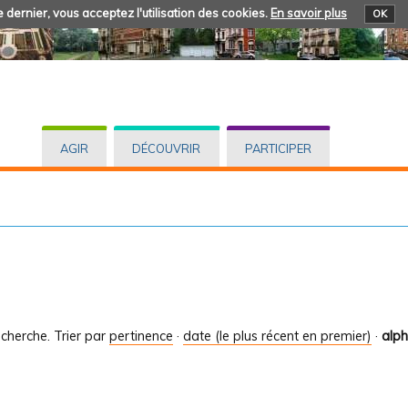
 dernier, vous acceptez l'utilisation des cookies.
En savoir plus
OK
AGIR
DÉCOUVRIR
PARTICIPER
cherche.
Trier par
pertinence
·
date (le plus récent en premier)
·
alp