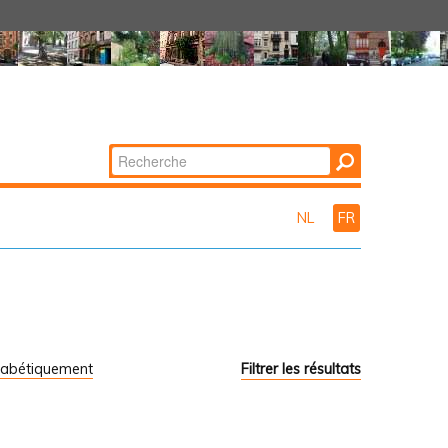
Chercher par
Recherche
avancée…
NL
FR
habétiquement
Filtrer les résultats