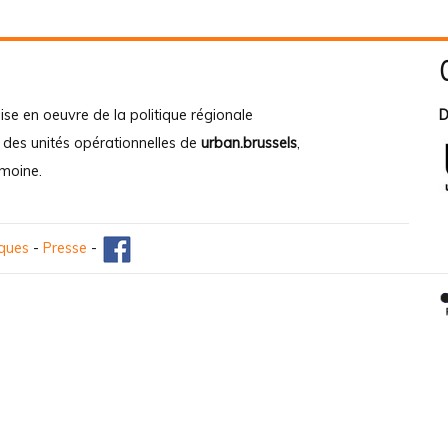
ise en oeuvre de la politique régionale
D
e des unités opérationnelles de
urban.brussels
,
imoine
.
iques
-
Presse
-