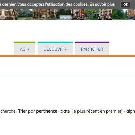
 dernier, vous acceptez l'utilisation des cookies.
En savoir plus
OK
AGIR
DÉCOUVRIR
PARTICIPER
cherche.
Trier par
pertinence
·
date (le plus récent en premier)
·
alp