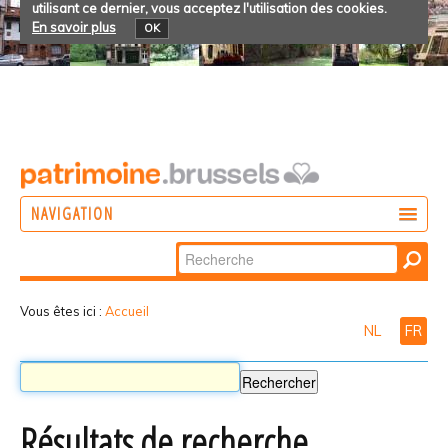
utilisant ce dernier, vous acceptez l'utilisation des cookies.
En savoir plus
OK
NAVIGATION
Chercher par
AGIR
Recherche
DÉCOUVRIR
avancée…
Vous êtes ici :
Accueil
NL
FR
PARTICIPER
Résultats de recherche