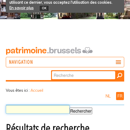
utilisant ce dernier, vous acceptez l'utilisation des cookies.
En savoir plus
OK
NAVIGATION
Chercher par
AGIR
Recherche
DÉCOUVRIR
avancée…
Vous êtes ici :
Accueil
NL
FR
PARTICIPER
Résultats de recherche