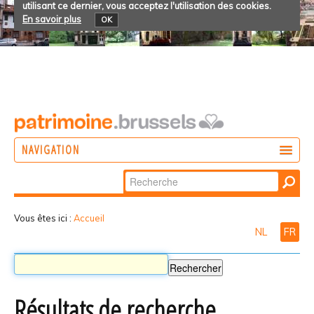
utilisant ce dernier, vous acceptez l'utilisation des cookies.
En savoir plus
OK
NAVIGATION
Chercher par
AGIR
Recherche
DÉCOUVRIR
avancée…
Vous êtes ici :
Accueil
NL
FR
PARTICIPER
Résultats de recherche