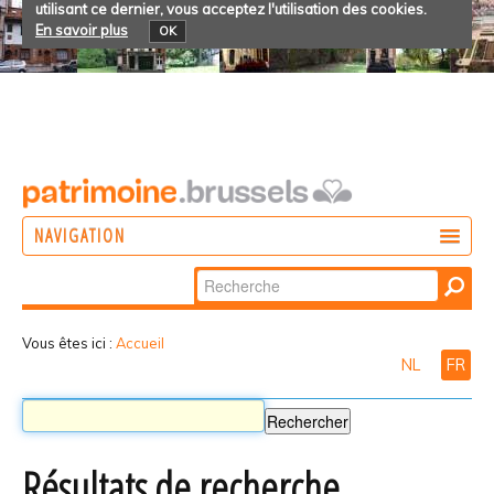
utilisant ce dernier, vous acceptez l'utilisation des cookies.
En savoir plus
OK
NAVIGATION
Chercher par
AGIR
Recherche
DÉCOUVRIR
avancée…
Vous êtes ici :
Accueil
NL
FR
PARTICIPER
Résultats de recherche